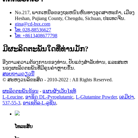
No.217​, ພາກ​ເຫນືອ​ຂອງ​ຖະ​ຫນົນ​ຫົນ​ທາງ​ອຸດ​ສາ​ຫະ​ກໍາ​, ເມືອງ
Heshan​, Pujiang County​, Chengdu​, Sichuan​, ປະ​ເທດ​ຈີນ​.
gina@cd-bsx.com
ໂທ: 028-88536627
ໂທ: +8613408677798
ມີຜະລິດຕະພັນໃດທີ່ທ່ານມັກ?
ອີງຕາມຄວາມຕ້ອງການຂອງທ່ານ, ປັບແຕ່ງສໍາລັບທ່ານ, ແລະສະຫ
ນອງຜະລິດຕະພັນທີ່ມີຄຸນຄ່າຫຼາຍຂຶ້ນ.
ສອບຖາມດຽວນີ້
© ສະຫງວນລິຂະສິດ - 2010-2022 : All Rights Reserved.
ຜະລິດຕະພັນຮ້ອນ
-
ແຜນຜັງເວັບໄຊທ໌
L-Leucine
,
ອາຊິດ DL-Pyroglutamic
,
L-Glutamine Powder
,
ເຄມີຢາ
,
537-55-3
,
ອາເຊຕິລ-L-ລູຊີນ
,
ໂທລະສັບ