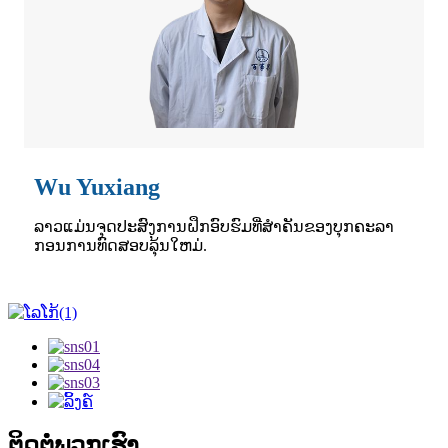
Wu Yuxiang
ລາວ​ແມ່ນ​ຈຸດ​ປະ​ສົງ​ການ​ຝຶກ​ອົບ​ຮົມ​ທີ່​ສໍາ​ຄັນ​ຂອງ​ບຸກ​ຄະ​ລາ​
ກອນ​ການ​ທົດ​ສອບ​ລຸ້ນ​ໃຫມ່.
ຕິດ​ຕໍ່​ພວກ​ເຮົາ