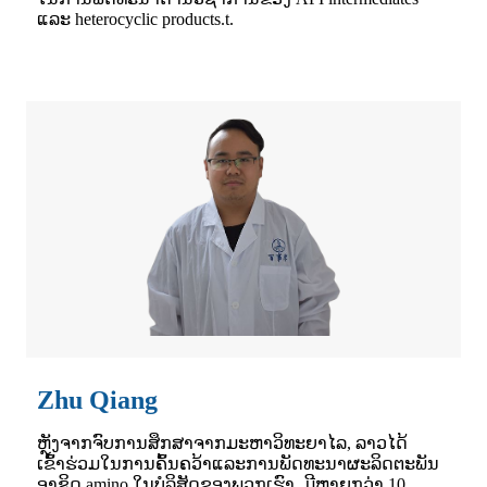
ແລະ heterocyclic products.t.
Zhu Qiang
ຫຼັງຈາກຈົບການສຶກສາຈາກມະຫາວິທະຍາໄລ, ລາວໄດ້
ເຂົ້າຮ່ວມໃນການຄົ້ນຄວ້າແລະການພັດທະນາຜະລິດຕະພັນ
ອາຊິດ amino ໃນບໍລິສັດຂອງພວກເຮົາ, ມີຫຼາຍກວ່າ 10