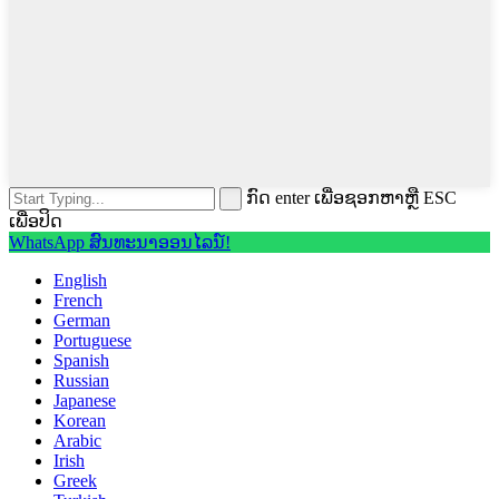
ກົດ enter ເພື່ອຊອກຫາຫຼື ESC
ເພື່ອປິດ
WhatsApp ສົນທະນາອອນໄລນ໌!
English
French
German
Portuguese
Spanish
Russian
Japanese
Korean
Arabic
Irish
Greek