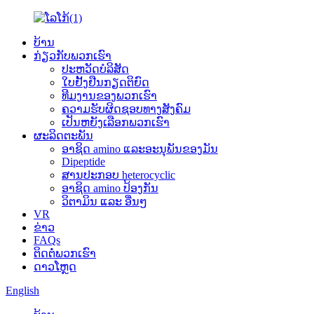
ບ້ານ
ກ່ຽວ​ກັບ​ພວກ​ເຮົາ
ປະ​ຫວັດ​ບໍ​ລິ​ສັດ
ໃບຢັ້ງຢືນກຽດຕິຍົດ
ທີມ​ງານ​ຂອງ​ພວກ​ເຮົາ
ຄວາມຮັບຜິດຊອບທາງສັງຄົມ
ເປັນຫຍັງເລືອກພວກເຮົາ
ຜະລິດຕະພັນ
ອາຊິດ amino ແລະອະນຸພັນຂອງມັນ
Dipeptide
ສານປະກອບ heterocyclic
ອາຊິດ amino ປ້ອງກັນ
ວິຕາມິນ ແລະ ອື່ນໆ
VR
ຂ່າວ
FAQs
ຕິດ​ຕໍ່​ພວກ​ເຮົາ
ດາວໂຫຼດ
English