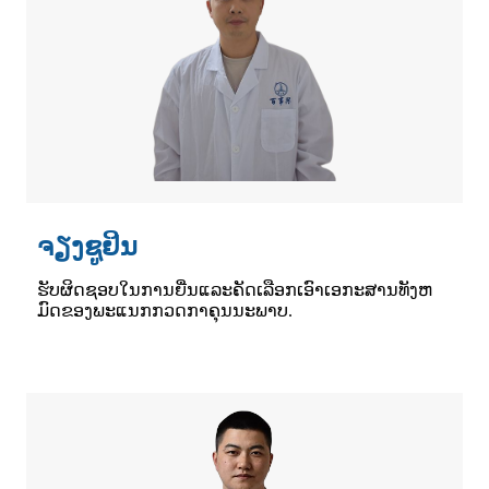
ຈຽງຊູຢິນ
ຮັບ​ຜິດ​ຊອບ​ໃນ​ການ​ຍື່ນ​ແລະ​ຄັດ​ເລືອກ​ເອົາ​ເອ​ກະ​ສານ​ທັງ​ຫ
ມົດ​ຂອງ​ພະ​ແນກ​ກວດ​ກາ​ຄຸນ​ນະ​ພາບ.