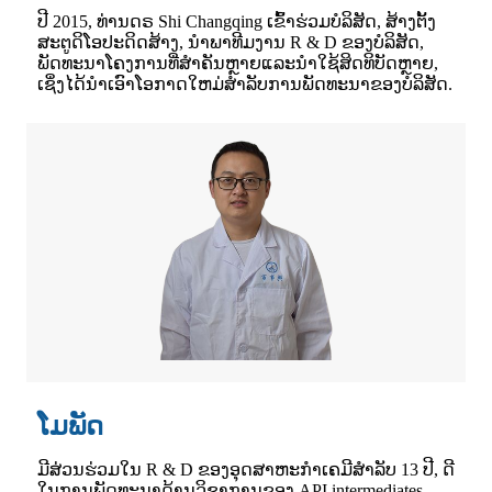
ປີ 2015, ທ່ານດຣ Shi Changqing ເຂົ້າຮ່ວມບໍລິສັດ, ສ້າງຕັ້ງ
ສະຕູດິໂອປະດິດສ້າງ, ນໍາພາທີມງານ R & D ຂອງບໍລິສັດ,
ພັດທະນາໂຄງການທີ່ສໍາຄັນຫຼາຍແລະນໍາໃຊ້ສິດທິບັດຫຼາຍ,
ເຊິ່ງໄດ້ນໍາເອົາໂອກາດໃຫມ່ສໍາລັບການພັດທະນາຂອງບໍລິສັດ.
ໂມພັດ
ມີສ່ວນຮ່ວມໃນ R & D ຂອງອຸດສາຫະກໍາເຄມີສໍາລັບ 13 ປີ, ດີ
ໃນການພັດທະນາດ້ານວິຊາການຂອງ API intermediates