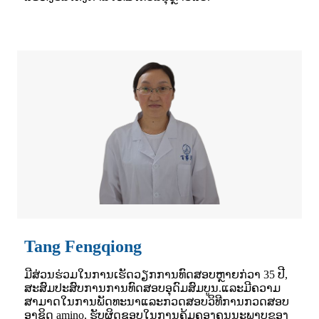
Tang Fengqiong
ມີສ່ວນຮ່ວມໃນການເຮັດວຽກການທົດສອບຫຼາຍກ່ວາ 35 ປີ,
ສະສົມປະສົບການການທົດສອບອຸດົມສົມບູນ.ແລະມີຄວາມ
ສາມາດໃນການພັດທະນາແລະກວດສອບວິທີການກວດສອບ
ອາຊິດ amino, ຮັບຜິດຊອບໃນການຄຸ້ມຄອງຄຸນນະພາບຂອງ