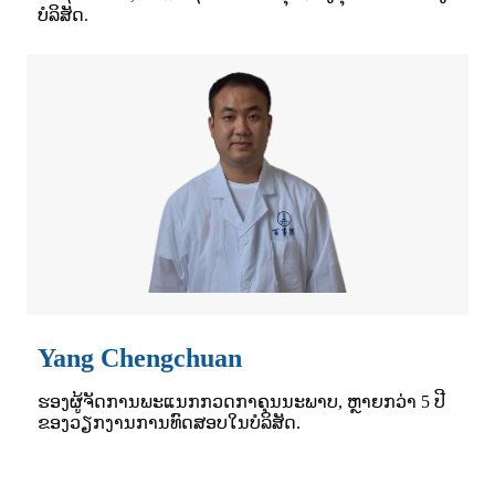
ບໍລິສັດ.
Yang Chengchuan
ຮອງຜູ້ຈັດການພະແນກກວດກາຄຸນນະພາບ, ຫຼາຍກວ່າ 5 ປີ
ຂອງວຽກງານການທົດສອບໃນບໍລິສັດ.