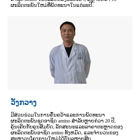
ຜະລິດຕະພັນໃຫມ່ທີ່ພັດທະນາໃນແຕ່ລະປີ.
ວັງກວາງ
ມີສ່ວນຮ່ວມໃນການຄົ້ນຄວ້າແລະການພັດທະນາ
ຜະລິດຕະພັນຊຸດອາຊິດ amino ສໍາລັບຫຼາຍກ່ວາ 20 ປີ,
ຄຸ້ນເຄີຍກັບຄຸນສົມບັດ, ລັກສະນະແລະລາຄາຕະຫຼາດຂອງ
ຜະລິດຕະພັນອາຊິດ amino ທັງຫມົດ, ແລະຈໍານວນຂອງ
ສະຫງວນໂຄງການໃຫມ່ໄດ້ບັນລຸຫຼາຍສິບ.