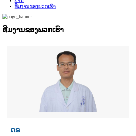
ບ້ານ
ທີມ​ງານ​ຂອງ​ພວກ​ເຮົາ
ທີມ​ງານ​ຂອງ​ພວກ​ເຮົາ
ດຣ