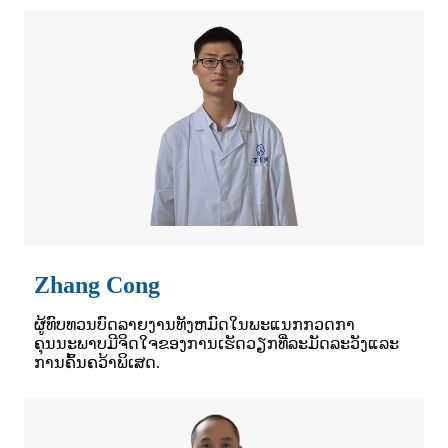
Zhang Cong
ຜູ້ທົບທວນບົດລາຍງານທັງຫມົດໃນພະແນກກວດກາ
ຄຸນນະພາບມີຈິດໃຈຂອງການເຮັດວຽກທີ່ລະມັດລະວັງແລະ
ການຄົ້ນຄວ້າພິເສດ.